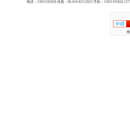
电话：13651191826 传真：86-010-82112623 手机：13651191826,137
推