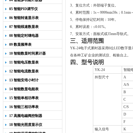
04 智能多功能计数器
3
、复位方式：外部端子复位。
05 智能PID调节仪
4
、累时范围：
1s
～
9999min59s
；
0.1min
06 智能转速显示表
5
、停电保持记忆时间：
10
年。
07 智能线速数显表
6
、累时误差：
≤0.01%
。
7
、安装方式：面板式或
35mm
导轨式。
08 智能定时继电器
三、适用范围
09 数显频率表
YK-24
电子式累时器采用
6
位
LED
数字显
10 智能数显时间累计器
在各种工矿企业的测试仪、检验台上。
四、型号说明
11 智能电压数显表
YK-24
智能
12 智能电流数显表
外型尺寸
A
13 智能安培小时计
A/S
14 智能数显电能表
B
15 智能单相功率表
C
16 智能三相功率表
C/S
D
17 高频电磁阀控制器
F
18 智能光照度显示仪
输入信号
K