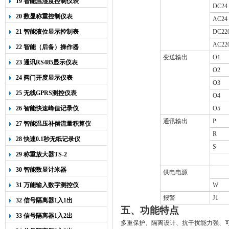
19 智能温湿度控制仪表
DC24
20 数显称重控制仪表
AC24
21 智能液位显示控制表
DC22
AC22
22 智能（后备）操作器
变送输出
O1
23 通讯RS485显示仪表
O2
24 阀门开度显示仪表
O3
25 无线GPRS测控仪表
O4
26 智能快速峰值记录仪
O5
通讯输出
P
27 智能温压补偿流量积算仪
R
28 快速0.1秒无纸记录仪
S
29 称重放大器TS-2
30 智能数显计米器
供电电源
31 万能输入数字测控仪
W
报警
J1
32 信号隔离器1入1出
五、
功能特点
33 信号隔离器1入2出
多重保护、隔离设计、抗干扰能力强、