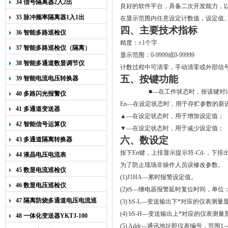
34 信号隔离器2入2出
良好的软件平台，具备二次开发能力，
35 脉冲频率隔离器1入1出
在显示范围内任意设定计数值，设定值
四、主要技术指标
36 智能多路巡检仪
精度：±1个字
37 智能多路巡检仪（隔离）
显示范围：0-9999或0-99999
38 智能多通道数显调节仪
计数过程中可清零，手动清零或外部信
五、按键功能
39 智能电流电压转换器
■
—在工作状态时，按该键对
40 多路闪光报警仪
En—在设定状态时，用于存贮参数的新
41 多通道变送器
▲—在设定状态时，用于增加设定值；
42 智能信号运算仪
▼
—在设定状态时，用于减少设定值；
六、
数设定
43 多通道隔离转换器
按下
En
键，上排显示提示符
-Cd-
，下排
44 液晶电压电流表
为了防止现场非操作人员误修改参数。
45 数显电流巡检仪
(1)J1HA
—累时报警设定值。
46 数显电压巡检仪
(2)tS
—
继电器报警延时复位时间，单位
47 隔离防烧多通道电压电流巡
(3) bS-L
—
变送输出下*对应的仪表测量
检仪
(4) bS-H
—变送输出上*对应的仪表测量
48 一体化变送器YKTJ-100
(5) Addr
—通讯地址即仪表编号，范围
1