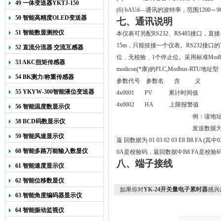
49 一体变送器YKTJ-150
(6) bAUd
—通讯的波特率，范围
1200
～9
50 智能高精度OLED变送器
七、
通讯说明
YK-218
51 智能数显测控仪
本仪表可另配RS232、RS485接口，
15m
，只能挂接一个仪表。
RS232接
52 直流分流器 交流互感器
位﹑无
校验
﹑
1
个停止位。采用
标准Mo
53 AKC扭矩传感器
modicon(*康)的PLC,Modbus
54 BK测力/称重传感器
参数代号 参数名 含 义
55 YKYW-300智能液位变送器
4x0001 PV 累计时间值
4x0002 HA 上限报警值
56 智能温度数显示仪
例：读地址A
58 BCD码数显示仪
发送数据为 01 
59 智能风速显示仪
返 回数据为 01 03 02 03 E8 B8 F
60 智能多路万能输入数显仪
0A是校验码，返回数据中B8 FA是校验码。如
八、端子接线
61 智能速度显示仪
62 智能位移数显仪
如果你对
YK-24开关量电子累时器
感兴
63 智能角度编码器显示仪
64 智能振动监视仪