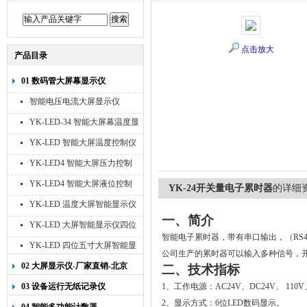
点击放大
产品目录
01 数码管大屏幕显示仪
智能电压电流大屏显示仪
YK-LED-34 智能大屏幕温度显
示仪
YK-LED 智能大屏温度控制仪
YK-LED4 智能大屏压力控制
仪
YK-LED4 智能大屏液位控制
YK-24开关量电子累时器
的详细
仪
YK-LED 温度大屏智能显示仪
一、简介
四位十寸
YK-LED 大屏智能显示仪四位
智能电子累时器，带有串口输出，（
RS4
八寸
YK-LED 四位五寸大屏智能显
公司生产的累时器可以输入多种信号，
示仪
02 大屏显示仪-厂家直销-北京
二、技术指标
宇科泰吉
03 设备运行无纸记录仪
1
、工作电源：
AC24V
、
DC24V
、
110V
2
、显示方式：
6
位
LED
数码显示。