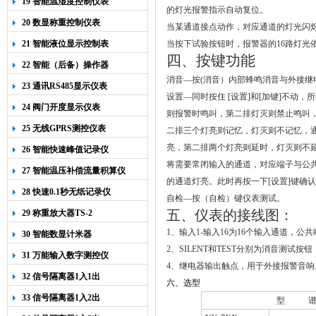
19 智能温湿度控制仪表
的灯光报警指示自动复位。
20 数显称重控制仪表
当某通道接点动作，对应通道的灯光闪
21 智能液位显示控制表
当按下试验按钮时，报警器的16路灯
四、按键功能
22 智能（后备）操作器
消音—按(消音）内部蜂鸣消音与外接继
23 通讯RS485显示仪表
设置
—
同时按住
[
设置
]
和
[
加键
]
不动，所
24 阀门开度显示仪表
则报警时鸣叫，第二排灯灭则禁止鸣叫
25 无线GPRS测控仪表
二排三个灯亮则记忆，灯灭则不记忆，
亮，第二排两个灯亮则延时，灯灭则不
26 智能快速峰值记录仪
将需要常闭输入的通道，对应端子与公
27 智能温压补偿流量积算仪
的通道灯亮。此时再按一下
[
设置
]
键确认
28 快速0.1秒无纸记录仪
自检—按（自检）键仪表测试。
五、仪表的接线图：
29 称重放大器TS-2
1、输入1-输入16为16个输入通道，公
30 智能数显计米器
2、SILENT和TEST分别为消音测试按钮
31 万能输入数字测控仪
4、继电器输出触点，用于外接报警音响
32 信号隔离器1入1出
六、选型
33 信号隔离器1入2出
型