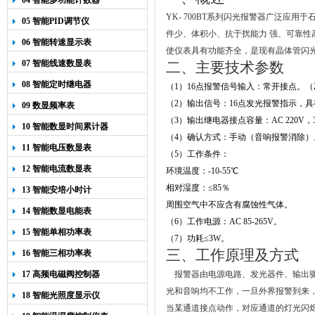
04 智能多功能计数器
YK- 700BT系列闪光报警器广泛
05 智能PID调节仪
件少、体积小、抗于扰能力 强、可靠性
06 智能转速显示表
使仪表具有功能齐全，是现有晶体管闪
07 智能线速数显表
二、主要技术参数
08 智能定时继电器
（1）16点报警信号输入：常开接点。（
（2）输出信号：16点发光报警指示，
09 数显频率表
（3）输出继电器接点容量：AC 220V，3
10 智能数显时间累计器
（4）确认方式：手动（音响报警消除）
11 智能电压数显表
（5）工作条件：
12 智能电流数显表
环境温度：-10-55℃
相对湿度：≤85％
13 智能安培小时计
周围空气中不应含有腐蚀性气体。
14 智能数显电能表
（6）工作电源：AC 85-265V。
15 智能单相功率表
（7）功耗≤3W。
三、工作原理及方式
16 智能三相功率表
17 高频电磁阀控制器
报警器由电源电路、发光器件、输出
光和音响均不工作，一旦外界报警到来
18 智能光照度显示仪
当某通道接点动作，对应通道的灯光闪