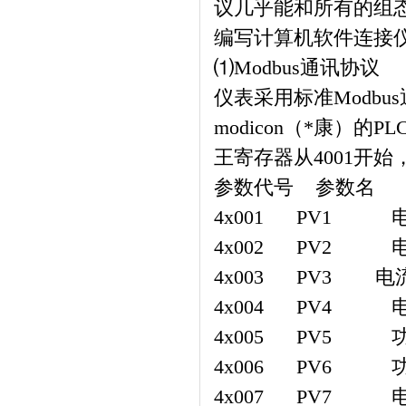
议几乎能和所有的组
编写计算机软件连接
⑴
Modbus
通讯协议
仪表采用标准
Modbus
modicon（
*康
）
的
PL
王寄存器从
4001
开始
参数代号
参数名
4x001 PV1
4x002 PV2
4x003 PV3
电
4x004 PV4
4x005 PV5
4x006 PV6
4x007 PV7