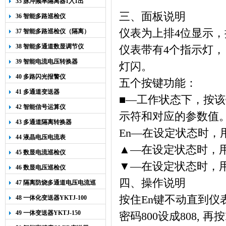
35 脉冲频率隔离器1入1出
三、面板说明
36 智能多路巡检仪
仪表为上排
4
位显示，
37 智能多路巡检仪（隔离）
38 智能多通道数显调节仪
仪表带有
4
个指示灯，
39 智能电流电压转换器
灯闪。
40 多路闪光报警仪
五个按键功能：
41 多通道变送器
■
—工作状态下，按该
42 智能信号运算仪
示符和对应的参数值
43 多通道隔离转换器
En
—在设定状态时，
44 液晶电压电流表
▲—在设定状态时，
45 数显电流巡检仪
▼—在设定状态时，
46 数显电压巡检仪
四、操作说明
47 隔离防烧多通道电压电流巡
检仪
按住
En
键不动直到仪
48 一体化变送器YKTJ-100
49 一体变送器YKTJ-150
密码
800
设成
808,
再按