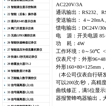
20 数显称重控制仪表
AC220V/3A
21 智能液位显示控制表
通讯输出：
RS232
、
R
22 智能（后备）操作器
变送输出：
4
～
20mA
23 通讯RS485显示仪表
馈电输出：
DC24V/3
24 阀门开度显示仪表
电
源：开关电源
85
25 无线GPRS测控仪表
功
耗：
4W
26 智能快速峰值记录仪
27 智能温压补偿流量积算仪
工作环境：
0
～
50
℃
<
28 快速0.1秒无纸记录仪
仪表尺寸：外形
96
×
48
29 称重放大器TS-2
外形
160
×
80
×
125mm
，
30 智能数显计米器
（本公司仪表自行研
31 万能输入数字测控仪
可以
200
次
/
秒，高精
32 信号隔离器1入1出
曲线修正，满
5
位显示
33 信号隔离器1入2出
器报警蜂鸣器输出，
34 信号隔离器2入2出