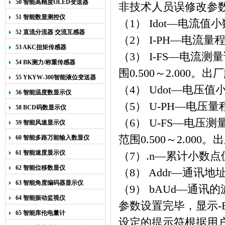
50 智能高精度OLED变送器
非技术人员误修改参
YK-218
51 智能数显测控仪
（1） Idot
—电流值小
52 直流分流器 交流互感器
（2） I-PH
—电流量
53 AKC扭矩传感器
（3） I-FS
—电流测量
54 BK测力/称重传感器
围
0.500
～
2.000
。出厂
55 YKYW-300智能液位变送器
（4） Udot
—电压值
56 智能温度数显示仪
（5） U-PH
—电压量
58 BCD码数显示仪
（6） U-FS
—电压测
59 智能风速显示仪
范围
0.500
～
2.000
。出
60 智能多路万能输入数显仪
61 智能速度显示仪
（7）.n
—累计小数点
62 智能位移数显仪
（8） Addr
—通讯地
63 智能角度编码器显示仪
（9） bAUd
—通讯的
64 智能振动监视仪
参数设置完毕，显示
-
65 智能库伦电量计
设定的提示符根据用