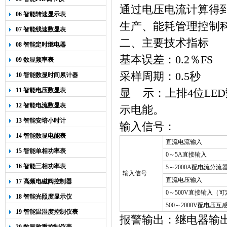
通过电压电流计算得
06 智能转速显示表
生产、能耗管理控制
07 智能线速数显表
二、主要技术指标
08 智能定时继电器
基本误差：
0.2
％
FS
09 数显频率表
采样周期：
0.5
秒
10 智能数显时间累计器
11 智能电压数显表
显
示：上排
4
位
LED
12 智能电流数显表
示电能。
13 智能安培小时计
输入信号：
14 智能数显电能表
直流电流输入
15 智能单相功率表
0
～
5A
直接输入
16 智能三相功率表
5
～
2000A
配电流分流
输入信号
直流电压输入
17 高频电磁阀控制器
0
～
500V
直接输入（可
18 智能光照度显示仪
500
～
2000V
配电压互
19 智能温湿度控制仪表
报警输出：继电器输