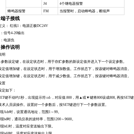
J4
4
个继电器报警
蜂鸣器报警
FM
当报警时，启动蜂鸣器，断续声
、端子接线
定义：
红线
1
：电源正极
DC24V
：信号
4-20
输出
：电源负
、操作说明
说明
—参数设定键，在设定状态时，用于存贮参数的新设定值并进入下一个设定参数。
设定值增加键，在设定状态时，用于增加数值。工作状态下，按该键对蜂鸣器消音。
设定值增加键，在设定状态时，用于减少数值。工作状态下，按该键对蜂鸣器消音。
设置
设定如下：
SET
键不动约
1
秒，出现提示符
:cd-
，对应值
:800
，用▲或▼键将
800
设成
808,
再按
SET
键
技术人员误操作。设置好一个参数后，按
SET
键进行下一个参数设置。
现
Adr
时，设置通讯地址，范围
1
～
99
。
现
bd
时，通讯仪表的波特率，范围
1200
～
9600
。
现
btL
时，温度对应变送输出下限。
现
btH
时，温度对应变送输出上限。