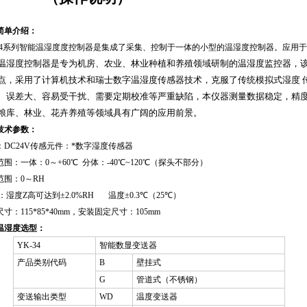
简单介绍：
-34系列智能温湿度度控制器是集成了采集、控制于一体的小型的温湿度控制器。应用
温湿度控制器是专为机房、农业、林业种植和养殖领域研制的温湿度监控器，
点，采用了计算机技术和瑞士数字温湿度传感器技术，克服了传统模拟式湿度
、误差大、容易受干扰、需要定期校准等严重缺陷，本仪器测量数据稳定，精
粮库、林业、花卉养殖等领域具有广阔的应用前景。
技术参数：
：
DC24V
传感元件：*数字湿度传感器
范围：一体：
0
～
+60
℃ 分体：-40℃~120℃（探头不部分）
范围：
0
～
RH
：湿度Z高可达到
±2.0%RH
温度
±0.3
℃
（
25
℃
）
尺寸：
115*85*40mm
，安装固定尺寸：
105mm
温湿度选型：
YK-34
智能数显变送器
产品类别代码
B
壁挂式
G
管道式（不锈钢）
变送输出类型
WD
温度变送器