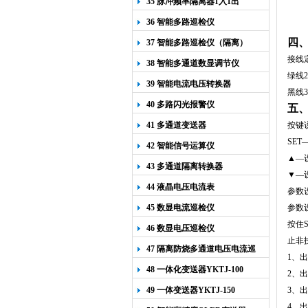
35 脉冲频率隔离器1入1出
36 智能多路巡检仪
四
37 智能多路巡检仪（隔离）
接线
38 智能多通道数显调节仪
绿线
2
39 智能电流电压转换器
黑线
3
40 多路闪光报警仪
五
41 多通道变送器
按键
SET
42 智能信号运算仪
▲—
43 多通道隔离转换器
▼—
44 液晶电压电流表
参数
45 数显电流巡检仪
参数
按住
46 数显电压巡检仪
止非
47 隔离防烧多通道电压电流巡
1
、出
检仪
48 一体化变送器YKTJ-100
2
、出
49 一体变送器YKTJ-150
3
、出
4
、出