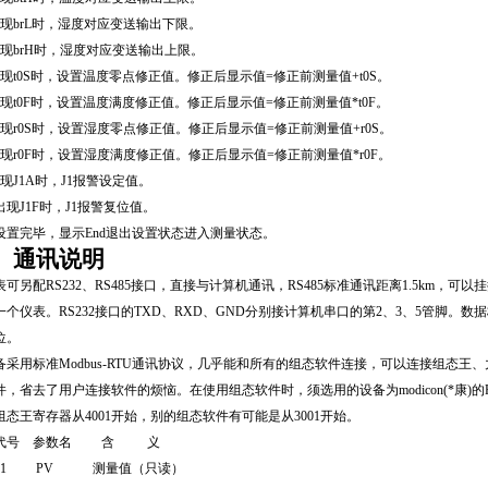
现
brL
时，湿度对应变送输出下限。
现
brH
时，湿度对应变送输出上限。
现
t0S
时，设置温度零点修正值。修正后显示值
=
修正前测量值
+t0S
。
现
t0F
时，设置温度满度修正值。修正后显示值
=
修正前测量值
*t0F
。
现
r0S
时，设置湿度零点修正值。修正后显示值
=
修正前测量值
+r0S
。
现
r0F
时，设置湿度满度修正值。修正后显示值
=
修正前测量值
*r0F
。
现
J1A
时，
J1
报警设定值。
出现
J1F
时，
J1
报警复位值。
设置完毕，显示
End
退出设置状态进入测量状态。
、通讯说明
表可另配
RS232
、
RS485
接口，直接与计算机通讯，
RS485
标准通讯距离
1.5km
，可以挂
一个仪表。
RS232
接口的
TXD
、
RXD
、
GND
分别接计算机串口的第
2
、
3
、
5
管脚。数据
位。
备采用标准
Modbus-RTU
通讯协议，几乎能和所有的组态软件连接，可以连接组态王、
件，省去了用户连接软件的烦恼。在使用组态软件时，须选用的设备为
modicon(
*康
)
的
组态王寄存器从
4001
开始，别的组态软件有可能是从
3001
开始。
代号
参数名
含
义
0001 PV
测量值（只读）