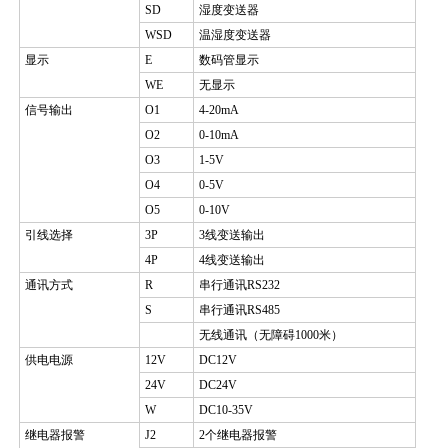
SD
湿度变送器
WSD
温湿度变送器
显示
E
数码管显示
WE
无显示
信号输出
O1
4-20mA
O2
0-10mA
O3
1-5V
O4
0-5V
O5
0-10V
引线选择
3P
3
线变送输出
4P
4
线变送输出
通讯方式
R
串行通讯
RS232
S
串行通讯
RS485
无线通讯（无障碍
1000
米）
供电电源
12V
DC12V
24V
DC24V
W
DC10-35V
继电器报警
J2
2
个继电器报警