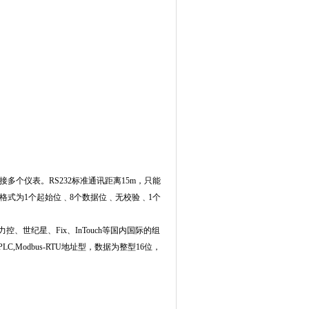
接多个仪表。
RS232
标准通讯距离
15m
，只能
格式为
1
个起始位﹑
8
个数据位﹑无校验﹑
1
个
力控、世纪星、
Fix
、
InTouch
等国内国际的组
PLC,Modbus-RTU
地址型，数据为整型
16
位，