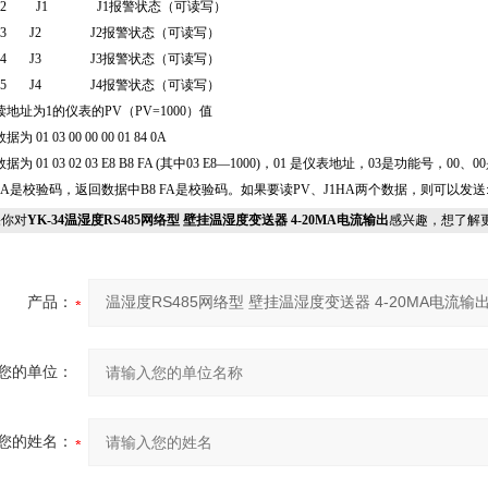
0002 J1 J1
报警状态（可读写）
0003 J2 J2
报警状态（可读写）
0004 J3 J3
报警状态（可读写）
0005 J4 J4
报警状态（可读写）
读地址为
1
的仪表的
PV
（
PV=1000
）值
数据为
01 03 00 00 00 01 84 0A
数据为
01 03 02 03 E8 B8 FA (
其中
03 E8—1000)
，
01
是仪表地址，
03
是功能号，
00
、
00
0A
是校验码，返回数据中
B8 FA
是校验码。如果要读
PV
、
J1HA
两个数据，则可以发送
你对
YK-34温湿度RS485网络型 壁挂温湿度变送器 4-20MA电流输出
感兴趣，想了解
产品：
您的单位：
您的姓名：