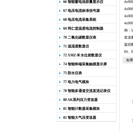
66 智能蓄电池容量显示仪
4x
4x
67 电压电流标准信号源
4x
68 电压电流采集系统
4x
69 同仁堂温度电流控制器
例：
70 二氧化碳数显仪表
发送
返回
71 温湿度数显仪
84
、
72 XMZ-Ⅲ 水位差数显仪
如果
74 智能终端采集触摸显示屏
75 防水仪表
77 电力电气模块
78 智能多通道交流直流记录仪
80 AK系列压力变送器
81 智能计数器采集模块
82 智能大气压变送器