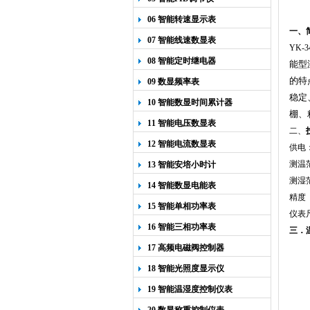
06 智能转速显示表
一、
07 智能线速数显表
YK
08 智能定时继电器
能型
的特
09 数显频率表
稳定
10 智能数显时间累计器
棚、
11 智能电压数显表
二、
12 智能电流数显表
供电
测温
13 智能安培小时计
测湿
14 智能数显电能表
精度
15 智能单相功率表
仪表
16 智能三相功率表
三．
17 高频电磁阀控制器
18 智能光照度显示仪
19 智能温湿度控制仪表