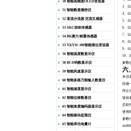
50 智能高精度OLED变送器
3
、出
YK-218
51 智能数显测控仪
4
、出
52 直流分流器 交流互感器
5
、出
53 AKC扭矩传感器
6
、出
7
、出
54 BK测力/称重传感器
8
、出
55 YKYW-300智能液位变送器
9
、出
56 智能温度数显示仪
10
、
58 BCD码数显示仪
参数
六
59 智能风速显示仪
本仪
60 智能多路万能输入数显仪
挂接
61 智能速度显示仪
停止
62 智能位移数显仪
该设
态软
63 智能角度编码器显示仪
使用
64 智能振动监视仪
参数
65 智能库伦电量计
4x