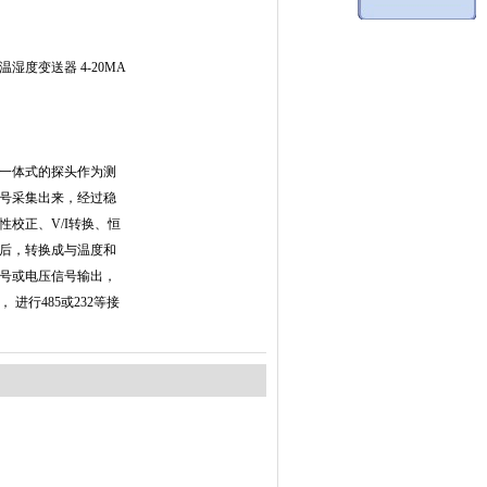
温湿度变送器 4-20MA
一体式的探头作为测
号采集出来，经过稳
性校正、V/I转换、恒
后，转换成与温度和
号或电压信号输出，
进行485或232等接
：