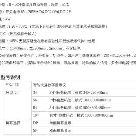
补偿：0～50冷端温度自动补偿，误差：±1℃
：开关电源 85～265VAC或DC24V或DC12V
耗：4W
温度：(
-20
～
70)
℃ （常温下开机运行
30
分钟后
,
可逐渐承受极限温度）
0
)℃ (热电偶信号输入)
湿度：≤85% 无凝露避免在带有腐蚀性和易燃易爆气体中使用
寸：长3400mm，宽2200mm，深60mm，不含挂件。
公司仪表自行研发生产，种类多，功能全，如
用户可选快速采样，Z快可以200次/秒，高
号20段曲线修正，满5位显示或6位显示，液晶显示，特殊的输入信号，多个继电器报
）
、型号说明
YK-LED
智能大屏数字显示仪
外型尺寸
34
3
寸
4
位数码管，横式
340
×
220
×
60mm
56
5
寸
6
位数码管，横式
1000
×
300
×
800mm
84
8
寸
4
位数码管，横式
1000
×
300
×
800mm
104
10
寸
4
位数码管，横式
1000
×
300
×
800mm
屏幕选择
DP
单面屏幕显示
SP
双面屏幕显示