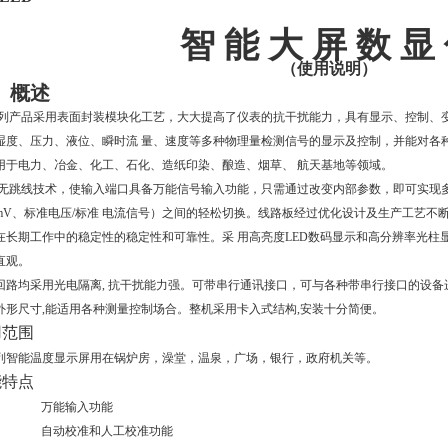
智 能 大 屏 数 显
（使用说明）
、概述
系列产品采用表面封装模块化工艺，大大提高了仪表的抗干扰能力，具有显示、控制、
湿度、压力、液位、瞬时流 量、速度等多种物理量检测信号的显示及控制，并能对各
用于电力、冶金、化工、石化、造纸印染、酿造、烟草、 航天基地等领域。
用无跳线技术，使输入端口具备万能信号输入功能，只需通过改变内部参数，即可实现
mV、标准电压/标准 电流信号）之间的轻松切换。线路板经过优化设计及生产工艺不
在长期工作中的稳定性的稳定性和可靠性。采 用高亮度LED数码显示和高分辨率光柱
直观。
回路均采用光电隔离, 抗干扰能力强。可带串行通讯接口，可与各种带串行接口的设
外形尺寸,能适用各种测量控制场合。整机采用卡入式结构,安装十分简便。
用范围
列智能温度显示屏用在锅炉房，澡堂，温泉，广场，银行，政府机关等。
能特点
万能输入功能
自动校准和人工校准功能