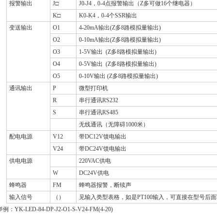
报警输出
J
□
J0-J4
，
0-4
点报警输出（Z多可做
16
个继电器）
K
□
K0-K4
，
0-4
个
SSR
输出
变送输出
O1
4-20mA
输出
(
Z多
8
路模拟量输出
)
O2
0-10mA
输出
(
Z多
8
路模拟量输出
)
O3
1-5V
输出
(
Z多
8
路模拟量输出
)
O4
0-5V
输出
(
Z多
8
路模拟量输出
)
O5
0-10V
输出
(
Z多
8
路模拟量输出
)
通讯输出
P
微型打印机
R
串行通讯
RS232
S
串行通讯
RS485
无线通讯（无障碍
1000
米）
配电电源
V12
带
DC12V
馈电输出
V24
带
DC24V
馈电输出
供电电源
220VAC
供电
W
DC24V
供电
蜂鸣器
FM
蜂鸣器报警，断续声
输入信号
（）
见输入类型表格，如是
PT100
输入，可直接在型号后面
：YK-LED-84-DP-J2-O1-S-V24-FM(4-20)