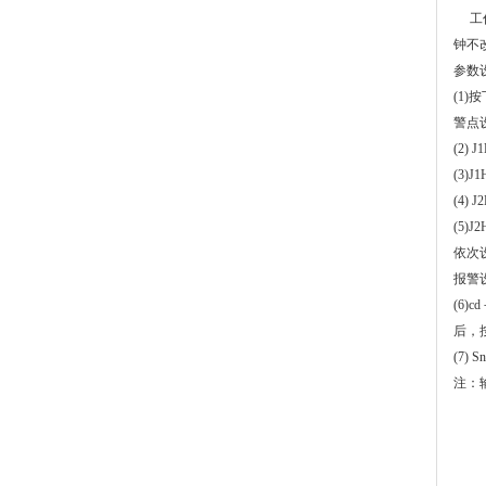
工
钟不
参数
(1)
按
警点
(2) J
(3)J1
(4) J
(5)
依次
报警
(6)cd
后，
(7) Sn
注：