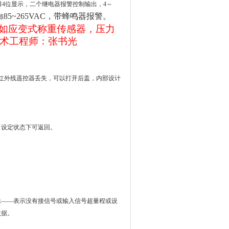
排
4
位显示，二个继电器报警控制输出，
4～
85~265VAC，带蜂鸣器报警。
源
如应变式称重传感器，压力
术工程师：张书光
红外线遥控器丢失，可以打开后盖，内部设计
，设定状态下可返回。
示――表示没有接信号或输入信号超量程或设
数据。