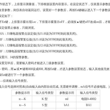
作状态下，上排显示测量值，下排根据设置内容显示。在设定状态下，仪表显示参数
改变参数，则仪表自动返回运行。设置好一个参数
后，再按En
键确认进入下一个参数
设定如下：
下
En
键，上排显示窗出现
Loc
，下排显示窗显示
oFF
，必须按▲键把
oFF
改成
on
后，才
设定值禁止修改，只能浏览。
1HA
：
J1
继电器报警点设定值
(
当
J1-H
设为
OFF
时则此项关闭
)
。
HF
：
J1
继电器报警复位值
(
当
J1-H
设为
OFF
时则此项关闭
)
。
2HA
：
J2
继电器报警点设定值
(
当
J2-H
设为
OFF
时则此项关闭
)
。
J2HF：J2继电器报警复位值(当J2-H设为OFF时则此项关闭)。
设置
J3
、
J4
的报警参数。
设置完毕后，需要输入密码才能进入二级参数设置。
－密码，用▲或
▼
键将
800
设成
808,
再按
En
键，才进入参数设置状态，输入其他值无效
按
En
键进行下一个参数设置。
—
仪表输入信号类型。
输入信号选择对照表
(
自由输入由内部自动完成, 无需硬件调整，mA信号不必接电阻。)
参数提示符
输入信号类型
参数提示符
输入信号类型
tc
―K
K
型
rtd
电阻
0-400
Ω
tc
―S
S
型
bA1
BA1