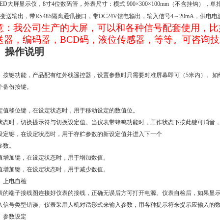
LED大屏显示仪，
8
寸
4
位数码管，
外表尺寸
：横式
900
×
300
×
100mm
（不含挂钩），单
A变送输出，带RS485隔离通讯接口，
带
DC24V
馈电输出，
输入信号4～20mA，
供电电
意：我公司生产的大屏，可以和各种信号配套使用，比
送器，编码器，
BCD
码，液位传感器，等等。可咨询技
、操作说明
）
按键功能，产品配有红外线遥控器，设置参数时只需要对准屏幕即可（5米内）。如
个备份按键。
定值移位键，在设定状态时，用于移动设定的数值位。
状态时，切换提示符与切换设定值。
当仪表带蜂鸣功能时，工作状态下按此键可消音
设定键，在设定状态时，用于存贮参数的新设定值并进入下一个
参数。
值增加键，在设定状态时，用于增加数值。
值增加键，在设定状态时，用于减少数值。
）
上电自检
表的端子接线图连接好仪表的接线，正确无误后方可打开电源。
仪表自检后，如果显
入信号类型错误。仪表采用人机对话形式来输入参数，用各种提示符来提示应输入的
）参数设定