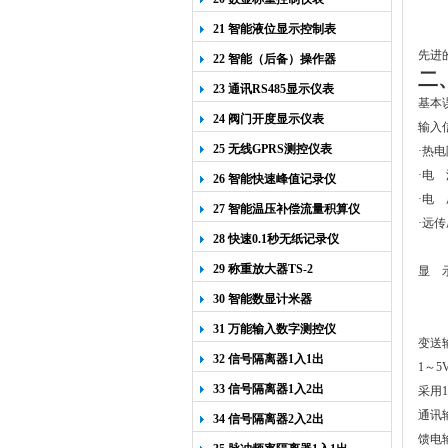
21 智能液位显示控制表
先进
22 智能（后备）操作器
二
23 通讯RS485显示仪表
基本
24 阀门开度显示仪表
输入
25 无线GPRS测控仪表
·热电
·电 
26 智能快速峰值记录仪
·电 
27 智能温压补偿流量积算仪
·远
28 快速0.1秒无纸记录仪
29 称重放大器TS-2
显 
30 智能数显计米器
31 万能输入数字测控仪
变送输
32 信号隔离器1入1出
1～5
33 信号隔离器1入2出
采用
通讯输
34 信号隔离器2入2出
馈电输