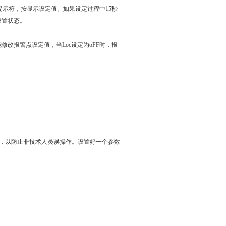
提示符，按显示设定值。如果设定过程中
15
秒
设置状态。
能修改报警点设定值，当
Loc
设定为
oFF
时，报
，以防止非技术人员误操作。设置好一个参数