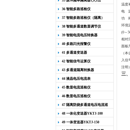
35 脉冲频率隔离器1入1出
温度
36 智能多路巡检仪
电 源
37 智能多路巡检仪（隔离）
功 
环境
38 智能多通道数显调节仪
(
0
～5
39 智能电流电压转换器
相对
40 多路闪光报警仪
面板尺
41 多通道变送器
（本
入信
42 智能信号运算仪
注明
43 多通道隔离转换器
三
44 液晶电压电流表
45 数显电流巡检仪
46 数显电压巡检仪
47 隔离防烧多通道电压电流巡
检仪
48 一体化变送器YKTJ-100
49 一体变送器YKTJ-150