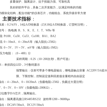
多重保护、隔离设计、抗干扰能力强、可靠性高
良好的软件平台，具备二次开发能力，以满足特殊的功能
的模块化结构，配合功能*的仪表芯片，功能组合、系统升级非常方便
、主要技术指标
：
误差：
0
.
2
％
FS
，
14
位
A/D
转换器（Z大
18
位
A/D
转换器，订货时注明）。
信号：·热电偶
: B
、
S
、
K
、
E
、
J
、
T
、
WRe
等
阻
: Pt100
、
Cu50
、
Cu53
、
Cu100
、
BA1
、
BA2
流
: 0
～
10mA
、
4
～
20mA
等（输入阻抗≤
250
Ω）
压
: 0
～
5V
、
1V
～
5V
、
mV
等（输入阻抗≥
1M
Ω）
传压力电阻：（
0
～
400
）Ω
采样周期：
0.2S
（
10~200
次
/
秒，用户可选）
示：单排四位LED，3寸数码显示
报警输出：仪表可带多个继电器输出，继电器触点容量 AC220V/5A或AC2
限、下限控制，控制设定值和回差值全量程内自由设定
出：4～20mA、0～10/20mA（负载电阻≤250Ω，负载过大需注明）
V、0～5V、0～10V（负载电阻≥200KΩ）。
12位数字D/A芯片，隔离输出。
出：隔离通讯接口RS485/RS232 波特率1200～9600bps
出：DC24V/30mA、DC12V/30mA