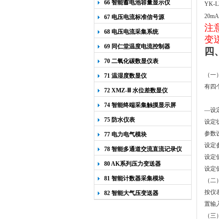
66 智能蓄电池容量显示仪
YK-
20m
67 电压电流标准信号源
注
68 电压电流采集系统
变
69 同仁堂温度电流控制器
四
70 二氧化碳数显仪表
（一
71 温湿度数显仪
有四
72 XMZ-Ⅲ 水位差数显仪
74 智能终端采集触摸显示屏
—设
75 防水仪表
设定
参数
77 电力电气模块
设定
78 智能多通道交流直流记录仪
设定
80 AK系列压力变送器
设定
81 智能计数器采集模块
（二
按仪
82 智能大气压变送器
置输
（三