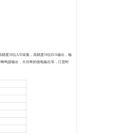
精度18位A/D采集，高精度16位D/A输出，输
警蜂鸣器输出，大功率的馈电输出等
，订货时