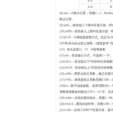
tc
-E
E
tc-
b
B
(8) dot
—小数点位置，范围
0
～
3
，
Modbu
数点位置。
(9) inPL
—线性输入下限对应显示值，即
(10) inPH
—线性输入上限对应显示值，
(11)J1-H
：
J1
继电器报警方式。设定为
-H
OFF
时表示此点禁止报警。
(
报警参考
“
(12)
依次设置
J2
、
J3
、
J4
报警参数
(13) bS
—变送输出方式，可选择
1
～5V、
(14) bS-L
—
变送输出下*对应的仪表测量
(15) bS-H
—变送输出上*对应的仪表测量
(16) oSEt
—调零点校正系数
，修正后显示值
(17)
FSEt
—调满度校正系数范围0.500～2.
(18)Lb
—数字滤波参数，设置范围为
0
～
调整使测量值间跳动小于
2
～
5
个字。在
(19) Addr
—仪表的通讯地址，范围
1
～
99
(20) bAUd
—通讯的波特率，范围
1200
～
(21)
LdiS
—仪表工作时下排显示值，显示项目为