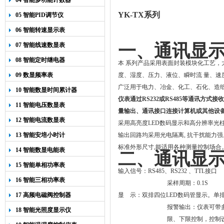
04 智能多功能计数器
YK-TX
系列
05 智能PID调节仪
06 智能转速显示表
一、通讯显
07 智能线速数显表
08 智能定时继电器
本 系列产品采用表面封装模块化工艺
09 数显频率表
度、湿度、压力、液位、瞬时流 量、
广泛用于电力、冶金、化工、石化、造纸
10 智能数显时间累计器
仪表通过RS232或RS485等通讯
11 智能电压数显表
量输出、通讯接口连接计算机或其他设
12 智能电流数显表
采用高亮度LED数码显示和高分辨率光
13 智能安培小时计
输出回路均采用光电隔离, 抗干扰能力
标准外形尺寸,能适用各种测量控制场合
14 智能数显电能表
二、通讯显
15 智能单相功率表
输入信号：
RS485
、
RS232
、TTL接口
16 智能三相功率表
采样周期：
0.1S
17 高频电磁阀控制器
显
示：
双排四位LED数码管显示。单排
报警输出：
仪表可带多
18 智能光照度显示仪
限、下限控制，控制