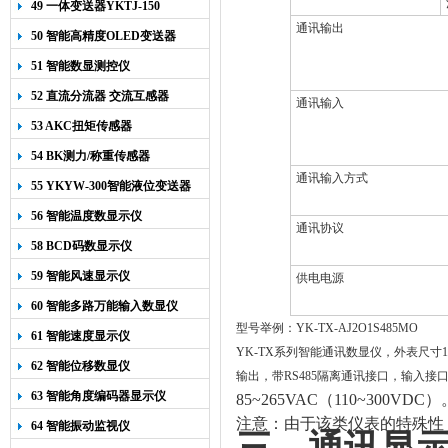
49 一体变送器YKTJ-150
通讯输出
50 智能高精度OLED变送器
YK-218
51 智能数显测控仪
52 直流分流器 交流互感器
通讯输入
53 AKC扭矩传感器
54 BK测力/称重传感器
通讯输入方式
55 YKYW-300智能液位变送器
56 智能温度数显示仪
通讯协议
58 BCD码数显示仪
59 智能风速显示仪
供电电源
60 智能多路万能输入数显仪
型号举例：YK-TX-AJ2
O
1S485MO
61 智能速度显示仪
YK-TX
系列智能通讯数显仪，外表尺寸
1
62 智能位移数显仪
输出，带RS485隔离通讯接口，输入接
63 智能角度编码器显示仪
85~265VAC
（110~300VDC）
注意：由于该类仪表的特殊性
64 智能振动监视仪