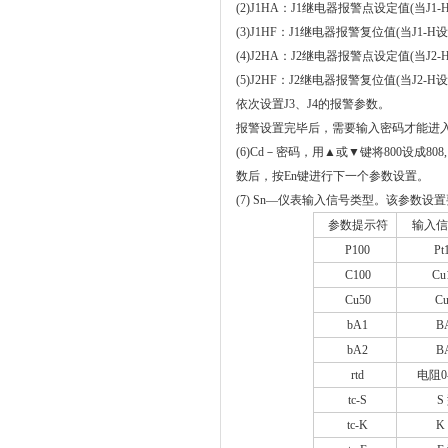
(2)J1HA
：J1继电器报警点设定值(当J1-
(3)J1HF
：J1继电器报警复位值(当J1-H
(4)J2HA
：J2继电器报警点设定值(当J2-
(5)J2HF：J2继电器报警复位值(当J2-
依次设置J3、J4的报警参数。
报警设置完毕后，需要输入密码才能进
(6)Cd
－密码，用▲或▼键将
800
设成
808
数后，按
En
键进行下一个参数设置。
(7) Sn
—
仪表输入信号类型。该参数设置
参数提示符
输入信
P100
Pt
C100
Cu
Cu50
Cu
bA1
B
bA2
B
rtd
电阻
0
tc-
S
S
tc
-K
K