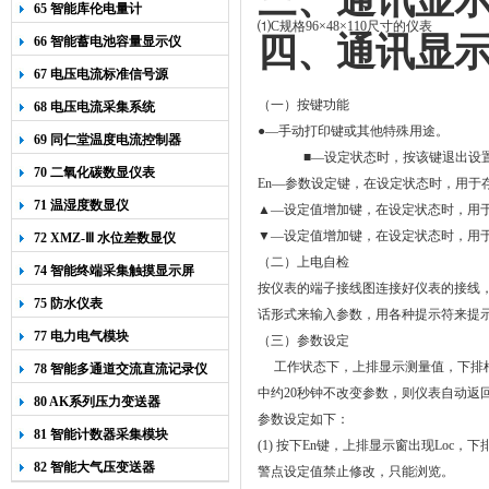
三、通讯显
65 智能库伦电量计
⑴C
规格96
×48×110尺寸的仪表
四、通讯显
66 智能蓄电池容量显示仪
67 电压电流标准信号源
（一）
按键功能
68 电压电流采集系统
●—手动打印键或其他特殊用途。
69 同仁堂温度电流控制器
■
—
设定状态时
，按该键退出设
70 二氧化碳数显仪表
En
—参数设定键，
在设定状态时，用于
71 温湿度数显仪
▲—设定值增加键，
在设定状态时
，用
▼—设定值增加键，在设定状态时，用
72 XMZ-Ⅲ 水位差数显仪
（二）
上电自检
74 智能终端采集触摸显示屏
按仪表的端子接线图连接好仪表的接线
75 防水仪表
话形式来输入参数，用各种提示符来提
77 电力电气模块
（三）参数设定
工作状态下，上排显示测量值，下排
78 智能多通道交流直流记录仪
中约20秒钟不改变参数，则仪表自动返
80 AK系列压力变送器
参数设定如下：
81 智能计数器采集模块
(1)
按下En键，上排显示窗出现Loc，下
82 智能大气压变送器
警点设定值禁止修改，只能浏览。