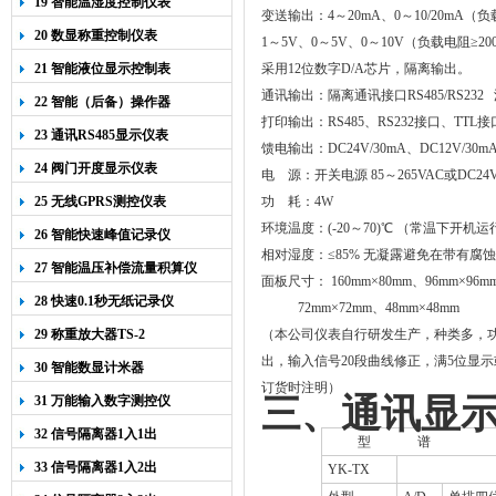
19 智能温湿度控制仪表
变送输出：
4
～
20
m
A
、
0
～
10/20
m
A
（负
20 数显称重控制仪表
1
～5V、0～5V、0～10V（
负载电阻
≥
20
21 智能液位显示控制表
采用
12
位数字
D/A
芯片，隔离输出。
通讯输出：隔离通讯接口
RS485/RS232
22 智能（后备）操作器
打印输出：RS485、RS232接口、TTL
23 通讯RS485显示仪表
馈电输出：
DC24V
/
30
m
A
、
DC12V/30m
24 阀门开度显示仪表
电
源：开关电源
85
～
265VAC
或
DC24
25 无线GPRS测控仪表
功
耗：
4W
环境温度：(
-20
～
70)
℃ （常温下开机运
26 智能快速峰值记录仪
相对湿度：≤85% 无凝露避免在带有腐
27 智能温压补偿流量积算仪
面板尺寸：
160mm
×
80mm
、
96mm
×
96m
28 快速0.1秒无纸记录仪
72mm
×7
2mm
、
48mm
×
48mm
29 称重放大器TS-2
（本公司仪表自行研发生产，种类多，
出，输入信号
20
段曲线修正，满
5
位显示
30 智能数显计米器
订货时注明）
三、通讯显
31 万能输入数字测控仪
32 信号隔离器1入1出
型
谱
33 信号隔离器1入2出
YK-TX