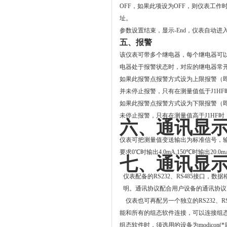
OFF
，如果此项设为OFF，则仪表工作时
址。
参数设置结束，显示
-End
，仪表自动进
五、报警
该仪表可带多个继电器，每个继电器可
电器处于报警状态时，对应的继电器常
如果此报警点报警方式设为上限报警（
并未停止报警，只有在测量值低于
J1HF
如果此报警点报警方式设为下限报警（
未停止报警，只有在测量值高于
J1HF
时
六、通讯显
仪表可把测量值变送输出为标准信号，
要求0℃时输出4.0mA,150℃时输出20.0mA
七、通讯显
仪表配备的RS232、RS485接口，数
明。通讯协议配合用户设备的通讯协议
仪表也可再配另一个独立的RS232、R
能和所有的组态软件连接，可以连接组态
组态软件时，须选用的设备为modicon(*