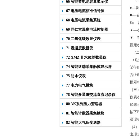
（一
66 智能蓄电池容量显示仪
●—
67 电压电流标准信号源
■—
68 电压电流采集系统
En
69 同仁堂温度电流控制器
▲—
▼—
70 二氧化碳数显仪表
设定
71 温湿度数显仪
（二
72 XMZ-Ⅲ 水位差数显仪
⑴按
74 智能终端采集触摸显示屏
⑵仔
⑶上
75 防水仪表
提示
77 电力电气模块
（三
78 智能多通道交流直流记录仪
仪表
80 AK系列压力变送器
如果
按下E
81 智能计数器采集模块
员误
82 智能大气压变送器
（4
出现