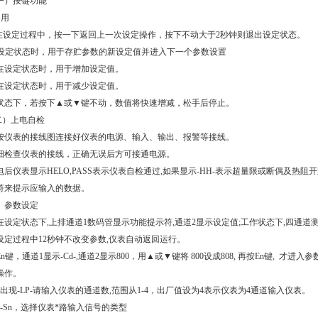
）按键功能
备用
 在设定过程中，按一下返回上一次设定操作，按下不动大于2秒钟则退出设定状态。
—设定状态时，用于存贮参数的新设定值并进入下一个参数设置
在设定状态时，用于增加设定值。
在设定状态时，用于减少设定值。
状态下，若按下▲或▼键不动，数值将快速增减，松手后停止。
）上电自检
仪表的接线图连接好仪表的电源、输入、输出、报警等接线。
细检查仪表的接线，正确无误后方可接通电源。
电后仪表显示HELO,PASS表示仪表自检通过,如果显示-HH-表示超量限或断偶及热阻
符来提示应输入的数据。
）参数设定
在设定状态下,上排通道1数码管显示功能提示符,通道2显示设定值;工作状态下,四
设定过程中12秒钟不改变参数,仪表自动返回运行。
n键，通道1显示-Cd-,通道2显示800，用▲或▼键将 800设成808, 再按En键, 才
操作。
）出现-LP-请输入仪表的通道数,范围从1-4，出厂值设为4表示仪表为4通道输入仪表。
1-Sn，选择仪表*路输入信号的类型