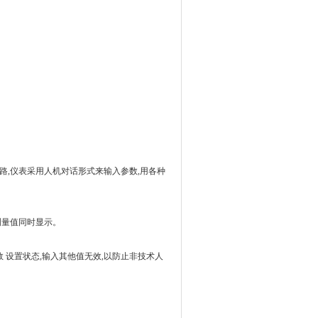
开路,仪表采用人机对话形式来输入参数,用各种
通道测量值同时显示。
进入参数 设置状态,输入其他值无效,以防止非技术人