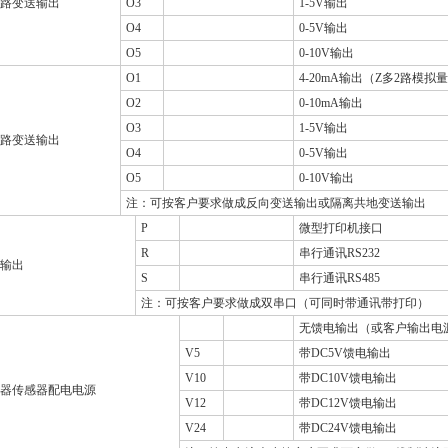
路变送输出
O3
1-5V输出
O4
0-5V输出
O5
0-10V输出
O1
4-20mA输出（Z多2路模拟
O2
0-10mA输出
O3
1-5V输出
路变送输出
O4
0-5V输出
O5
0-10V输出
注：可按客户要求做成反向变送输出或隔离共地变送输出
P
微型打印机接口
R
串行通讯RS232
输出
S
串行通讯RS485
注：可按客户要求做成双串口（可同时带通讯带打印）
无馈电输出（或客户输出电
V5
带DC5V馈电输出
V10
带DC10V馈电输出
器传感器配电电源
V12
带DC12V馈电输出
V24
带DC24V馈电输出