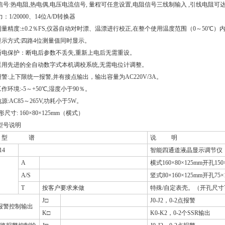
信号:热电阻,热电偶,电压电流信号, 量程可任意设置,电阻信号三线制输入 ,引线电阻可达
：1/20000、14位A/D转换器
测量精度:±0.2％FS,仪器自动对时漂、温漂进行校正,在整个使用温度范围（0～50℃
显示方式:四路4位测量值同时显示。
断电保护：断电后参数不丢失,重新上电后无需重设。
采用先进的全自动数字式本机调校系统,无需电位计调整。
报警:上下限统一报警,并有接点输出，输出容量为AC220V/3A。
作环境:-5～+50℃,湿度小于90％。
源:AC85～265V,功耗小于5W。
外形尺寸: 160×80×125mm（横式）
型号说明
型 谱
说 明
14
智能四通道液晶显示调节仪
A
横式160×80×125mm开孔150
A/S
竖式80×160×125mm开孔75×
T
按客户要求来做
特殊/自定表壳。（开孔尺寸
J□
J0-J2，0-2点报警
报警控制输出
K□
K0-K2，0-2个SSR输出