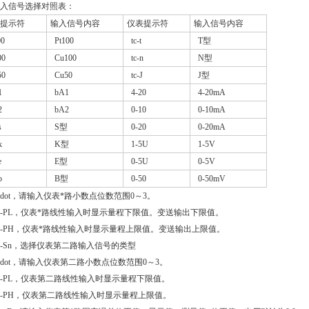
信号选择对照表：
提示符
输入信号内容
仪表提示符
输入信号内容
0
Pt100
tc-t
T型
0
Cu100
tc-n
N型
0
Cu50
tc-J
J型
1
bA1
4-20
4-20mA
2
bA2
0-10
0-10mA
s
S型
0-20
0-20mA
k
K型
1-5U
1-5V
e
E型
0-5U
0-5V
b
B型
0-50
0-50mV
1dot，请输入仪表*路小数点位数范围0～3。
1-PL，仪表*路线性输入时显示量程下限值。变送输出下限值。
1-PH，仪表*路线性输入时显示量程上限值。变送输出上限值。
2-Sn，选择仪表第二路输入信号的类型
2dot，请输入仪表第二路小数点位数范围0～3。
1-PL，仪表第二路线性输入时显示量程下限值。
2-PH，仪表第二路线性输入时显示量程上限值。