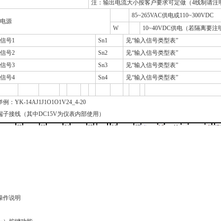
注：输出电流大小按客户要求可定做（4线制请注
85~265VAC供电或110~300VDC
电源
W
10~40VDC供电（若隔离要注
信号1
Sn1
见“输入信号类型表”
信号2
Sn2
见“输入信号类型表”
信号3
Sn3
见“输入信号类型表”
信号4
Sn4
见“输入信号类型表”
例：YK-14AJ1J1O1O1V24_4-20
端子接线（其中DC15V为仪表内部使用）
操作说明