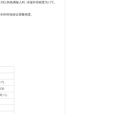
30Ω,热电偶输入时, 冷端补偿精度为±1℃。
）内长时间地保证测量精度。
×75
150
可+1）