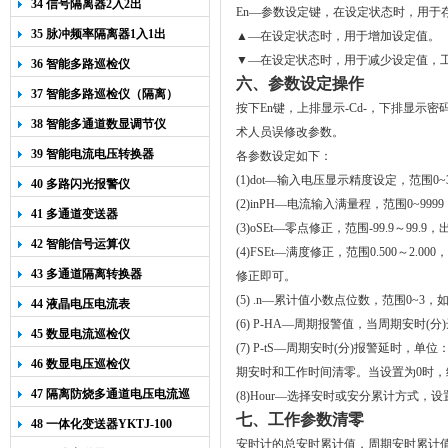
34 信号隔离器2入2出
En
—参数设定键，
在设定状态时，用于
35 脉冲频率隔离器1入1出
▲—在设定状态时，用于增加设定值。
▼
—在设定状态时，用于减少设定值，
36 智能多路巡检仪
六、参数设定操作
37 智能多路巡检仪（隔离）
按下
En
键，上排显示
-Cd-
，下排显示密
38 智能多通道数显调节仪
术人员误修改参数。
39 智能电流电压转换器
各参数设定如下：
(1)dot
—输入电压显示精度设定，范围
0~
40 多路闪光报警仪
(2)inPH
—电流输入满量程，范围
0~9999
41 多通道变送器
(3)oSEt
—零点修正，范围
-
99
.9～99.9，
42 智能信号运算仪
(4)
FSEt—满度
修正，
范围0.500～2.0
43 多通道隔离转换器
修正即可。
(5) .n
—累计值小数点位数，范围
0~3
，
44 液晶电压电流表
(6) P-HA
—周期报警值，当周期安时
(
分
)
45 数显电流巡检仪
(7) P-tS
—周期安时
(
分
)
报警延时，单位
46 数显电压巡检仪
期安时和工作时间清零。当设置为
0
时，
47 隔离防烧多通道电压电流巡
(8)Hour
—选择安时或安分累计方式，设
检仪
七、工作参数清零
48 一体化变送器YKTJ-100
安时计的总安时累计值，周期安时累计