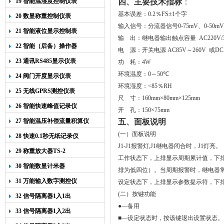
19 智能温湿度控制仪表
四、主要技术指标
：
基本误差：
0
.
2
％
FS
±
1
个字
20 数显称重控制仪表
输入信号：分流器信号
0-75mV
、
0-50mV
21 智能液位显示控制表
输
出：继电器输出触点容量
AC220V
/
22 智能（后备）操作器
电
源：开关电源
AC85V
～260V 或DC
23 通讯RS485显示仪表
功
耗：
4W
环境温度：
0
～
50
℃
24 阀门开度显示仪表
环境湿度：
<
85
％
RH
25 无线GPRS测控仪表
尺
寸：
160mm
×
80mm
×
125mm
26 智能快速峰值记录仪
开
孔：
150
×
75mm
27 智能温压补偿流量积算仪
五、面板说明
(一）面板说明
28 快速0.1秒无纸记录仪
J1-J1报警灯,J1继电器闭合时，J1灯亮。
29 称重放大器TS-2
工作状态下，上排显示周期累计值，下
30 智能数显计米器
排为低四位）。当周期报警时，继电器
31 万能输入数字测控仪
设定状态下，上排显示参数提示符，下
(二）按键功能
32 信号隔离器1入1出
●—备用
33 信号隔离器1入2出
■
—
设定状态时
，按该键退出设置状态。