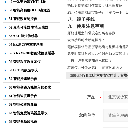
49 一体变送器YKTJ-150
确认对周期累计值清零，继电器复位，
50 智能高精度OLED变送器
态。仪表周期清零端子
3
、
4
短接一下可
YK-218
51 智能数显测控仪
八、端子接线
九、使用注意事项
52 直流分流器 交流互感器
开始使用之前需设定好所有参数；
53 AKC扭矩传感器
安装接线时应断电操作；
54 BK测力/称重传感器
毫伏模拟信号用屏蔽电缆与整流器电流
55 YKYW-300智能液位变送器
总安时累计数超过八位时自动从零累计
可按用户要求增加通讯接口；
56 智能温度数显示仪
若需按分秒显示累计，定货时清说明。
58 BCD码数显示仪
如果你对
YK-33北京现货安时计，安
59 智能风速显示仪
60 智能多路万能输入数显仪
61 智能速度显示仪
产品：
62 智能位移数显仪
63 智能角度编码器显示仪
您的单位：
64 智能振动监视仪