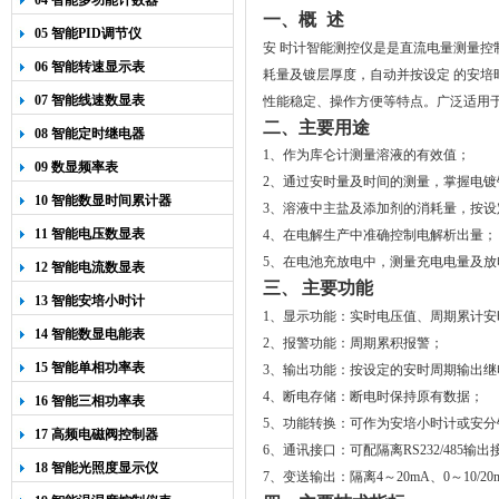
04 智能多功能计数器
一、概
述
05 智能PID调节仪
安 时计智能测控仪是是直流电量测量
06 智能转速显示表
耗量及镀层厚度，自动并按设定 的安
07 智能线速数显表
性能稳定、操作方便等特点。广泛适用
二、
主要用途
08 智能定时继电器
1
、作为库仑计测量溶液的有效值；
09 数显频率表
2
、通过安时量及时间的测量，掌握电镀
10 智能数显时间累计器
3
、溶液中主盐及添加剂的消耗量，按设
11 智能电压数显表
4
、在电解生产中准确控制电解析出量；
5
、在电池充放电中，测量充电电量及放
12 智能电流数显表
三、
主要功能
13 智能安培小时计
1
、显示功能：实时电压值、周期累计安
14 智能数显电能表
2
、报警功能：周期累积报警；
15 智能单相功率表
3
、输出功能：按设定的安时周期输出继
4
、断电存储：断电时保持原有数据；
16 智能三相功率表
5
、功能转换：可作为安培小时计或安分
17 高频电磁阀控制器
6
、通讯接口：可配隔离
RS232/485
输出
18 智能光照度显示仪
7
、变送输出：隔离
4
～
20
m
A
、
0
～
10/20