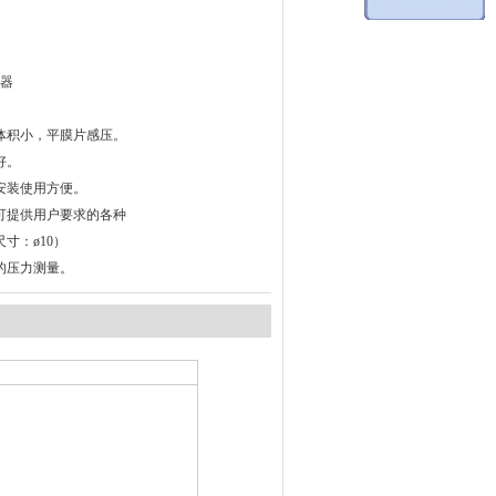
感器
，体积小，平膜片感压。
好。
，安装使用方便。
 （可提供用户要求的各种
寸：ø10）
的压力测量。