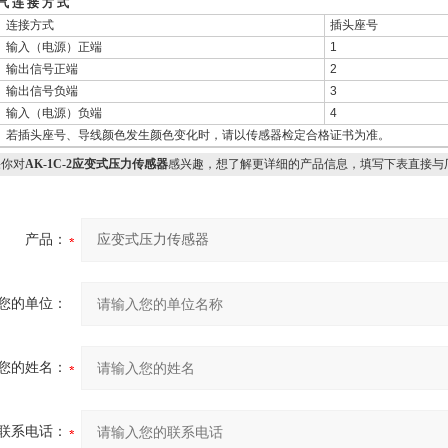
气 连 接 方 式
接方式
插头座号
入（电源）正端
1
出信号正端
2
出信号负端
3
入（电源）负端
4
插头座号、导线颜色发生颜色变化时，请以传感器检定合格证书为准。
你对
AK-1C-2应变式压力传感器
感兴趣，想了解更详细的产品信息，填写下表直接与
产品：
您的单位：
您的姓名：
联系电话：