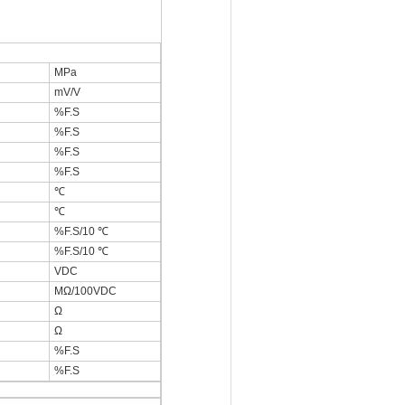
MPa
mV/V
%F.S
%F.S
%F.S
%F.S
℃
℃
%F.S/10 ℃
%F.S/10 ℃
VDC
MΩ/100VDC
Ω
Ω
%F.S
%F.S