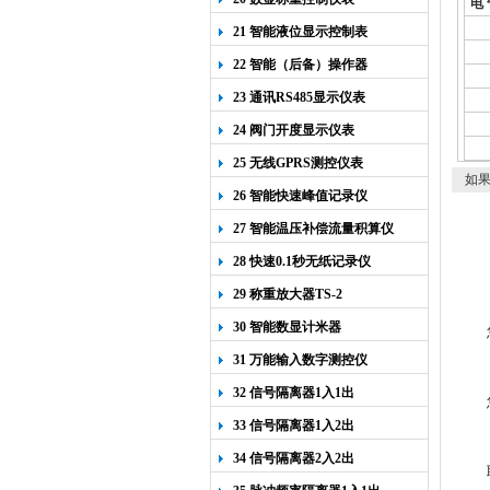
电 
连
21 智能液位显示控制表
输
22 智能（后备）操作器
输
23 通讯RS485显示仪表
输
输
24 阀门开度显示仪表
若
25 无线GPRS测控仪表
如果
26 智能快速峰值记录仪
27 智能温压补偿流量积算仪
28 快速0.1秒无纸记录仪
29 称重放大器TS-2
30 智能数显计米器
31 万能输入数字测控仪
32 信号隔离器1入1出
33 信号隔离器1入2出
34 信号隔离器2入2出