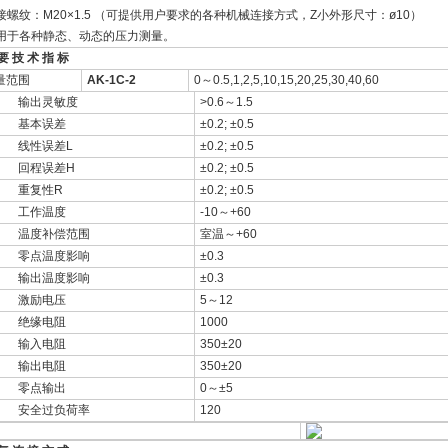
连接螺纹：M20×1.5 （可提供用户要求的各种机械连接方式，Z小外形尺寸：ø10）
适用于各种静态、动态的压力测量。
要 技 术 指 标
量范围
AK-1C-2
0～0.5,1,2,5,10,15,20,25,30,40,60
输出灵敏度
>0.6～1.5
基本误差
±0.2; ±0.5
线性误差L
±0.2; ±0.5
回程误差H
±0.2; ±0.5
重复性R
±0.2; ±0.5
工作温度
-10～+60
度补偿范围
室温～+60
点温度影响
±0.3
出温度影响
±0.3
激励电压
5～12
绝缘电阻
1000
输入电阻
350±20
输出电阻
350±20
零点输出
0～±5
全过负荷率
120