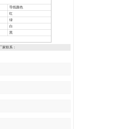
导线颜色
红
绿
白
黑
厂家联系：