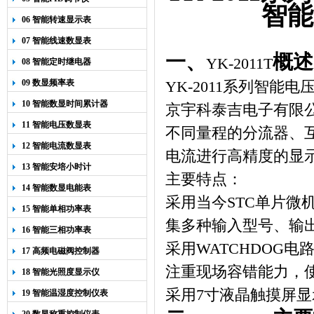
智能
06 智能转速显示表
07 智能线速数显表
一、
概述
YK-2011T
08 智能定时继电器
09 数显频率表
YK-2011
系列智能电
10 智能数显时间累计器
京宇科泰吉电子有限
11 智能电压数显表
不同量程的分流器、互
12 智能电流数显表
电流进行高精度的显
13 智能安培小时计
主要特点：
14 智能数显电能表
采用当今
STC
单片微
15 智能单相功率表
集多种输入型号、输
16 智能三相功率表
采用
WATCHDOG
电
17 高频电磁阀控制器
注重现场容错能力，
18 智能光照度显示仪
采用
7
寸液晶触摸屏显
19 智能温湿度控制仪表