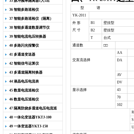
35 脉冲频率隔离器1入1出
型
谱
36 智能多路巡检仪
YK-2011
37 智能多路巡检仪（隔离）
外
形
B1
壁挂型
38 智能多通道数显调节仪
尺
寸
B2
壁挂型
39 智能电流电压转换器
T
台式
通道数
□□
40 多路闪光报警仪
AA
41 多通道变送器
交直流选择
DA
42 智能信号运算仪
43 多通道隔离转换器
AV
44 液晶电压电流表
DV
显示选择
43
45 数显电流巡检仪
70
46 数显电压巡检仪
102
47 隔离防烧多通道电压电流巡
R
检仪
48 一体化变送器YKTJ-100
S
49 一体变送器YKTJ-150