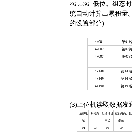
×65536+低位。组
统自动计算出累积量
的设置部分)
4x001
第
01
4x002
第
02
4x003
第
03
┄┄
4x148
第
148
4x149
第
149
4x150
第
150
(3)
上位机读取数据发
通讯地
功能号
起始地址
起始地址
数
址
高位
低位
01
03
00
00