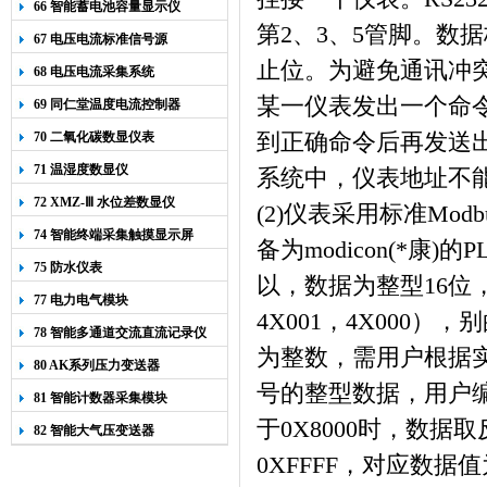
66 智能蓄电池容量显示仪
第2、3、5管脚。数
67 电压电流标准信号源
止位。为避免通讯冲
68 电压电流采集系统
某一仪表发出一个命
69 同仁堂温度电流控制器
70 二氧化碳数显仪表
到正确命令后再发送
71 温湿度数显仪
系统中，仪表地址不
72 XMZ-Ⅲ 水位差数显仪
(2)
仪表采用标准Modb
74 智能终端采集触摸显示屏
备为modicon(*康)
75 防水仪表
以，数据为整型16位，
77 电力电气模块
4X001，4X000）
78 智能多通道交流直流记录仪
为整数，需用户根据
80 AK系列压力变送器
号的整型数据，用户
81 智能计数器采集模块
于0X8000时，数
82 智能大气压变送器
0XFFFF，对应数