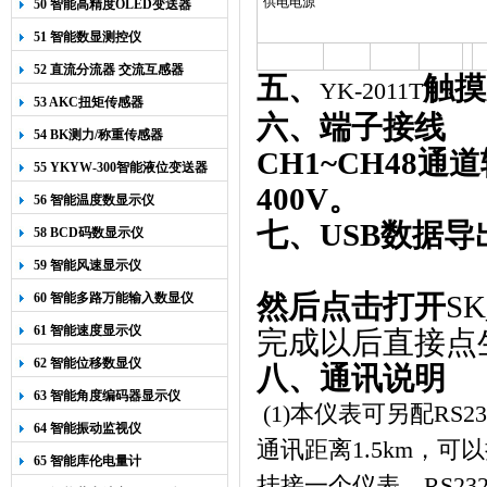
供电电源
50 智能高精度OLED变送器
YK-218
51 智能数显测控仪
52 直流分流器 交流互感器
五、
触摸
YK-2011T
53 AKC扭矩传感器
六、端子接线
54 BK测力/称重传感器
CH1~CH48
通道输
55 YKYW-300智能液位变送器
400V。
56 智能温度数显示仪
七、USB数据导
58 BCD码数显示仪
59 智能风速显示仪
然后点击打开
SK
60 智能多路万能输入数显仪
61 智能速度显示仪
完成以后直接点
62 智能位移数显仪
八、通讯说明
63 智能角度编码器显示仪
(1)
本仪表可另配RS23
64 智能振动监视仪
通讯距离1.5km，可
65 智能库伦电量计
挂接一个仪表。RS23