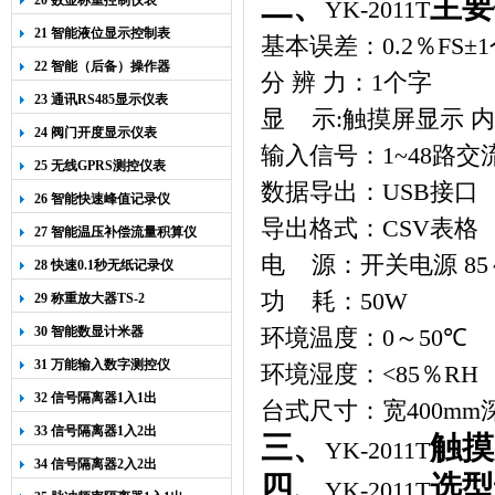
二、
主要
20 数显称重控制仪表
YK-2011T
21 智能液位显示控制表
基本误差：
0
.
2
％
FS
±
1
22 智能（后备）操作器
分
辨
力：
1
个字
23 通讯RS485显示仪表
显
示
:
触摸屏显示
内
24 阀门开度显示仪表
输入信号：
1~48
路交
25 无线GPRS测控仪表
数据导出：USB接口
26 智能快速峰值记录仪
导出格式：CSV表格
27 智能温压补偿流量积算仪
电
源：开关电源
85
28 快速0.1秒无纸记录仪
功
耗：
50W
29 称重放大器TS-2
30 智能数显计米器
环境温度：
0
～
50
℃
31 万能输入数字测控仪
环境湿度：
<
85
％
RH
32 信号隔离器1入1出
台式尺寸：宽
400mm
33 信号隔离器1入2出
三、
触摸
YK-2011T
34 信号隔离器2入2出
四、
选型
YK-2011T