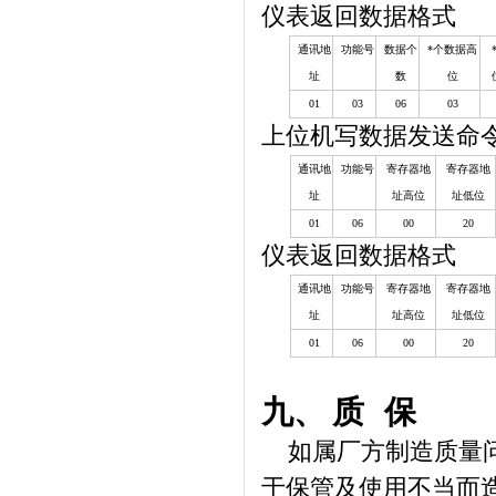
仪表返回数据格式
通讯地
功能号
数据个
*个数据高
址
数
位
01
03
06
03
上位机写数据发送命
通讯地
功能号
寄存器地
寄存器地
址
址高位
址低位
01
06
00
20
仪表返回数据格式
通讯地
功能号
寄存器地
寄存器地
址
址高位
址低位
01
06
00
20
九、
质
保
如属厂方制造质量
于保管及使用不当而